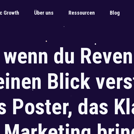
c Growth
Über uns
Ressourcen
Blog
 wenn du Reven
einen Blick ver
s Poster, das Kl
Marketing brin